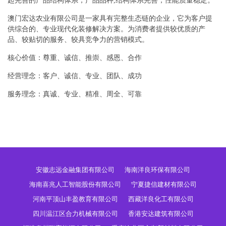
起完善的产品结构体系，产品品种,结构体系完善，性能质量稳定。
澳门宏达农业有限公司是一家具有完整生态链的企业，它为客户提
供综合的、专业现代化装修解决方案。为消费者提供较优质的产
品、较贴切的服务、较具竞争力的营销模式。
核心价值：尊重、诚信、推崇、感恩、合作
经营理念：客户、诚信、专业、团队、成功
服务理念：真诚、专业、精准、周全、可靠
安徽志远金融集团有限公司
海南洋良环保有限公司
海南喜兆人工智能股份有限公司
宁夏捷信建材有限公司
河南平顶山丰盈教育有限公司
西藏洋良化工有限公司
四川温江区合力机械有限公司
香港安达建筑有限公司