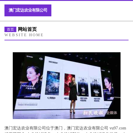
澳门宏达农业有限公司
网站首页
首页
WEBSITE HOME
澳门宏达农业有限公司位于澳门，澳门宏达农业有限公司 vu97.com